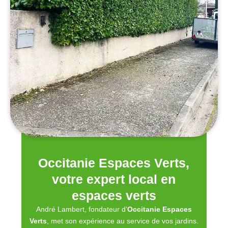
Occitanie Espaces Verts,
votre expert local en
espaces verts
André Lambert, fondateur d’
Occitanie Espaces
Verts
, met son expérience au service de vos jardins.